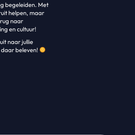
ig begeleiden. Met
ruit helpen, maar
erug naar
ng en cultuur!
it naar jullie
e daar beleven!