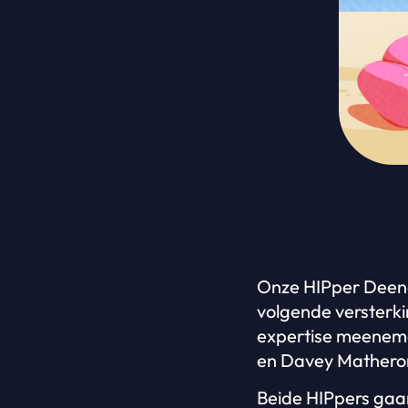
Onze HIPper Deena
volgende versterki
expertise meeneme
en Davey Matheron
Beide HIPpers gaa