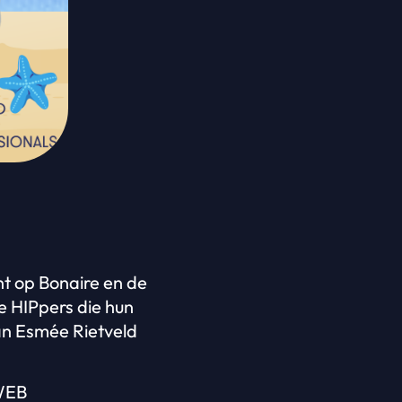
t op Bonaire en de
e HIPpers die hun
an Esmée Rietveld
 WEB