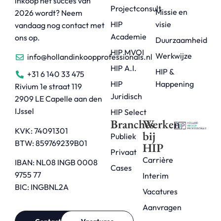
inkoop het succes van
Projectconsult
Missie en
2026 wordt? Neem
HIP
visie
vandaag nog contact met
Academie
ons op.
Duurzaamheid
HIP MVOI
Werkwijze
info@hollandinkoopprofessionals.nl
HIP A.I.
HIP &
+31 6 140 33 475
HIP
Happening
Rivium 1e straat 119
Juridisch
2909 LE Capelle aan den
IJssel
HIP Select
Branches
Werken
KVK: 74091301
bij
Publiek
BTW: 859769239B01
HIP
Privaat
Carrière
IBAN: NL08 INGB 0008
Cases
9755 77
Interim
BIC: INGBNL2A
Vacatures
Aanvragen