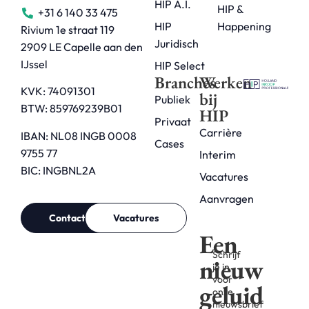
HIP A.I.
HIP &
+31 6 140 33 475
HIP
Happening
Rivium 1e straat 119
Juridisch
2909 LE Capelle aan den
IJssel
HIP Select
Branches
Werken
KVK: 74091301
bij
Publiek
BTW: 859769239B01
HIP
Privaat
Carrière
IBAN: NL08 INGB 0008
Cases
9755 77
Interim
BIC: INGBNL2A
Vacatures
Aanvragen
Contact
Vacatures
Een
Schrijf
nieuw
je in
voor
geluid
onze
nieuwsbrief