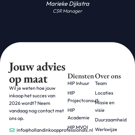
Marieke Dijkstra
CSR Manager
Jouw advies
op maat
Diensten
Over ons
HIP Inhuur
Team
Wil je weten hoe jouw
HIP
Locaties
inkoop het succes van
Projectconsult
Missie en
2026 wordt? Neem
HIP
visie
vandaag nog contact met
Academie
ons op.
Duurzaamheid
HIP MVOI
Werkwijze
info@hollandinkoopprofessionals.nl