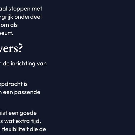
maal stoppen met
angrijk onderdeel
 om als
beurt.
vers?
 de inrichting van
opdracht is
en een passende
Juist een goede
 wat extra tijd,
exibiliteit die de