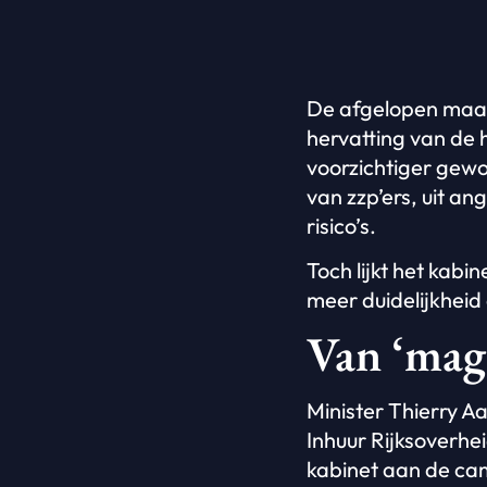
De afgelopen maand
hervatting van de 
voorzichtiger gewor
van zzp’ers, uit an
risico’s.
Toch lijkt het kabi
meer duidelijkheid
Van ‘mag 
Minister Thierry A
Inhuur Rijksoverh
kabinet aan de cam