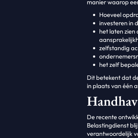
manier waarop een
Hoeveel opdra
investeren in
het laten zien
aansprakelijkh
zelfstandig ac
ondernemersri
het zelf bepal
Dit betekent dat d
in plaats van één a
Handhavi
De recente ontwikk
Belastingdienst bl
verantwoordelijk v