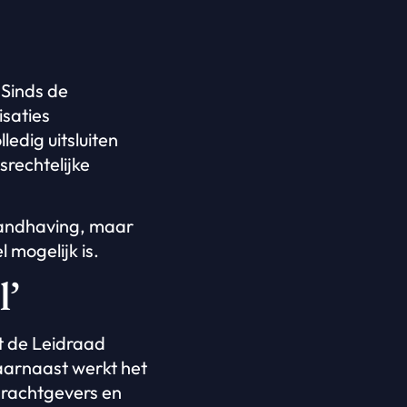
 Sinds de
isaties
ledig uitsluiten
srechtelijke
r handhaving, maar
 mogelijk is.
l’
t de Leidraad
aarnaast werkt het
drachtgevers en