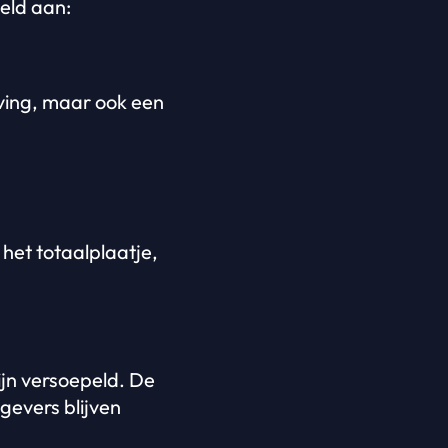
eld aan:
jving, maar ook een
het totaalplaatje,
ijn versoepeld. De
gevers blijven