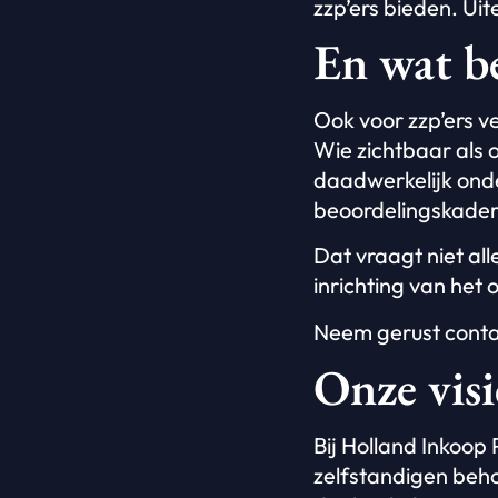
zzp’ers bieden. Ui
En wat be
Ook voor zzp’ers v
Wie zichtbaar als
daadwerkelijk onde
beoordelingskader
Dat vraagt niet al
inrichting van het
Neem gerust conta
Onze visi
Bij Holland Inkoop
zelfstandigen beho