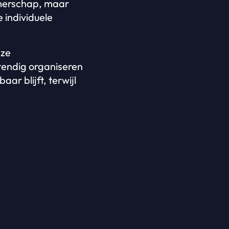
emerschap, maar
 individuele
nze
tendig organiseren
ar blijft, terwijl