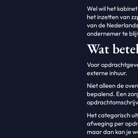
Wel wil het kabine
het inzetten van zz
van de Nederlandse
ondernemer te blij
Wat bete
Voor opdrachtgever
externe inhuur.
Niet alleen de over
bepalend. Een zorg
opdrachtomschrijvi
Het categorisch uits
afweging per opdrac
maar dan kan je wel