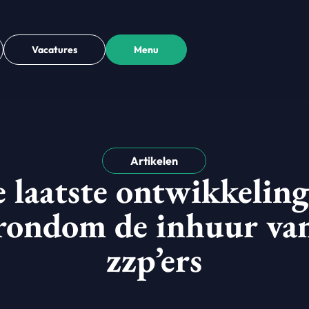
Vacatures
Menu
Artikelen
 laatste ontwikkelin
rondom de inhuur va
zzp’ers