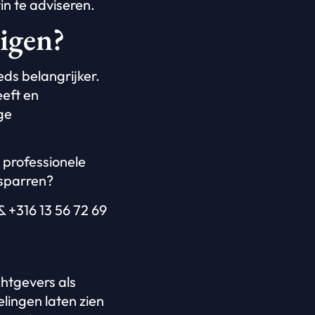
in te adviseren.
digen?
ds belangrijker.
eft en
ge
 professionele
 sparren?
& +316 13 56 72 69
chtgevers als
lingen laten zien