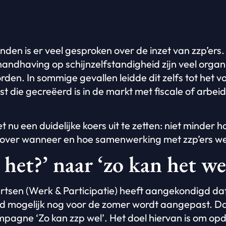
en is er veel gesproken over de inzet van zzp’ers.
handhaving op schijnzelfstandigheid zijn veel organ
den. In sommige gevallen leidde dit zelfs tot het vol
gst die gecreëerd is in de markt met fiscale of arbeid
net nu een duidelijke koers uit te zetten: niet minde
 over wanneer en hoe samenwerking met zzp’ers wel
het?’ naar ‘zo kan het we
artsen (Werk & Participatie) heeft aangekondigd da
eid mogelijk nog voor de zomer wordt aangepast. D
pagne ‘Zo kan zzp wel’. Het doel hiervan is om op