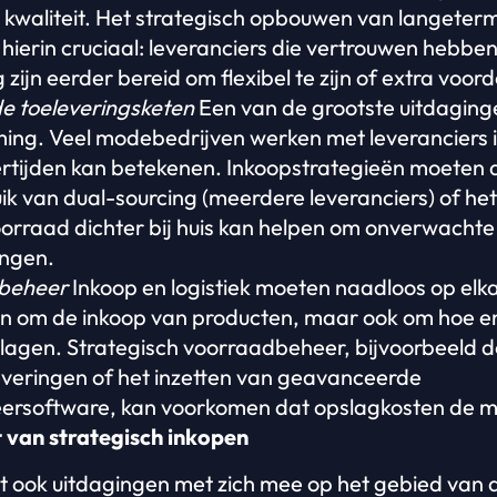
kwaliteit. Het strategisch opbouwen van langeterm
s hierin cruciaal: leveranciers die vertrouwen hebben
ijn eerder bereid om flexibel te zijn of extra voord
n de toeleveringsketen
Een van de grootste uitdaging
iming. Veel modebedrijven werken met leveranciers 
ertijden kan betekenen. Inkoopstrategieën moeten 
uik van dual-sourcing (meerdere leveranciers) of he
orraad dichter bij huis kan helpen om onverwachte 
angen.
dbeheer
Inkoop en logistiek moeten naadloos op elka
een om de inkoop van producten, maar ook om hoe 
agen. Strategisch voorraadbeheer, bijvoorbeeld d
leveringen of het inzetten van geavanceerde
rsoftware, kan voorkomen dat opslagkosten de m
van strategisch inkopen
gt ook uitdagingen met zich mee op het gebied van