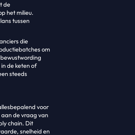
t de
p het milieu.
alans tussen
anciers die
productiebatches om
m bewustwording
in de keten of
 een steeds
 allesbepalend voor
n aan de vraag van
y chain. Dit
waarde, snelheid en