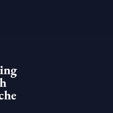
ging
ch
che