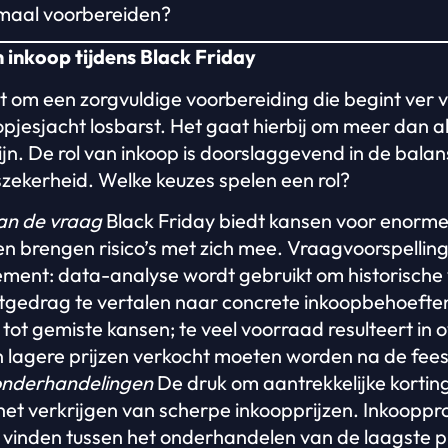
imaal voorbereiden?
n inkoop tijdens Black Friday
t om een zorgvuldige voorbereiding die begint ver 
pjesjacht losbarst. Het gaat hierbij om meer dan a
jn. De rol van inkoop is doorslaggevend in de balan
szekerheid. Welke keuzes spelen een rol?
an de vraag
Black Friday biedt kansen voor enorm
n brengen risico’s met zich mee. Vraagvoorspelling 
ement: data-analyse wordt gebruikt om historische 
ntgedrag te vertalen naar concrete inkoopbehoeften
 tot gemiste kansen; te veel voorraad resulteert in 
n lagere prijzen verkocht moeten worden na de fee
onderhandelingen
De druk om aantrekkelijke korting
het verkrijgen van scherpe inkoopprijzen. Inkooppr
 vinden tussen het onderhandelen van de laagste pr