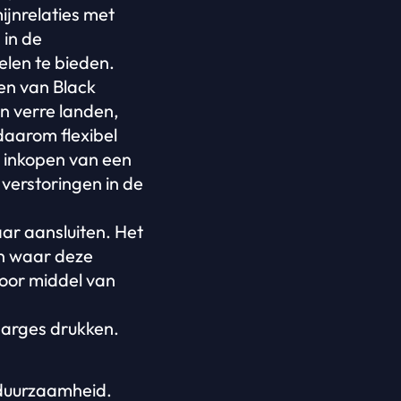
ijnrelaties met
 in de
elen te bieden.
en van Black
in verre landen,
daarom flexibel
t inkopen van een
verstoringen in de
ar aansluiten. Het
en waar deze
oor middel van
arges drukken.
 duurzaamheid.