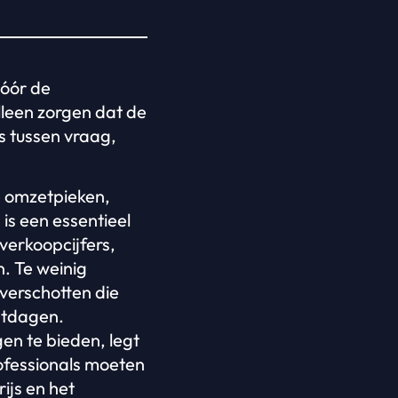
vóór de
lleen zorgen dat de
s tussen vraag,
e omzetpieken,
is een essentieel
verkoopcijfers,
. Te weinig
overschotten die
stdagen.
en te bieden, legt
ofessionals moeten
ijs en het