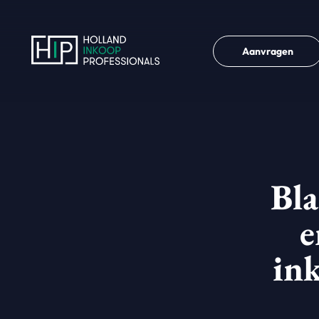
Aanvragen
Bla
e
in