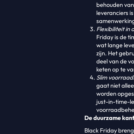
behouden van 
leveranciers i
samenwerking z
Flexibiliteit i
Friday is de t
wat lange lev
zijn. Het gebr
deel van de vo
keten op te v
Slim voorraa
gaat niet all
worden opgesl
just-in-time-
voorraadbehee
De duurzame kant 
Black Friday bren