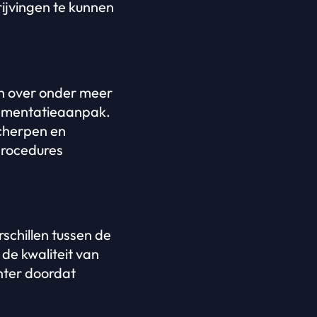
ijvingen te kunnen
an over onder meer
plementatieaanpak.
cherpen en
procedures
rschillen tussen de
de kwaliteit van
ënter doordat