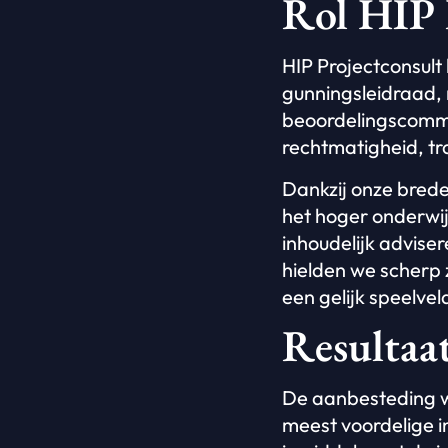
Rol HIP 
HIP Projectconsult 
gunningsleidraad,
beoordelingscommis
rechtmatigheid, tr
Dankzij onze bred
het hoger onderwi
inhoudelijk adviser
hielden we scherp z
een gelijk speelveld
Resultaa
De aanbesteding w
meest voordelige in