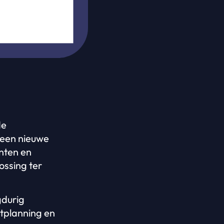
de
 een nieuwe
nten en
ossing ter
gdurig
etplanning en