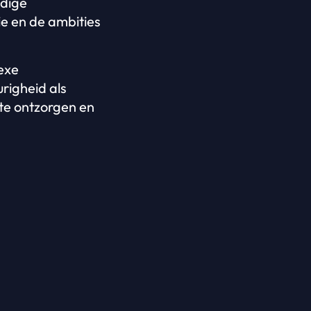
ndige
ie en de ambities
exe
righeid als
 te ontzorgen en