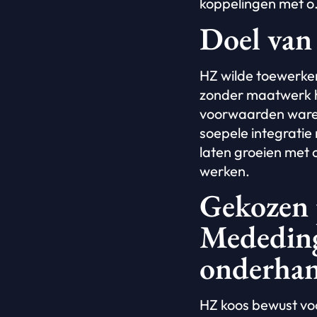
koppelingen met o
Doel van
HZ wilde toewerke
zonder maatwerk he
voorwaarden ware
soepele integratie
laten groeien met o
werken.
Gekozen 
Mededing
onderhan
HZ koos bewust vo