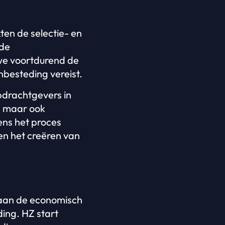
ten de selectie- en
 de
 we voortdurend de
nbesteding vereist.
pdrachtgevers in
, maar ook
dens het proces
 en het creëren van
 aan de economisch
ding. HZ start