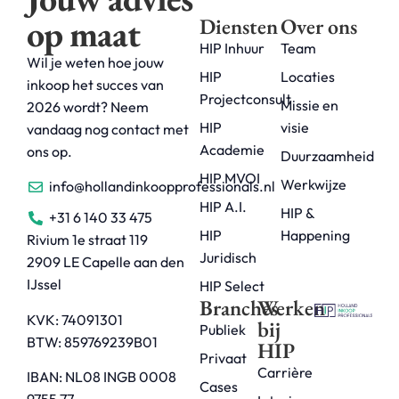
op maat
Diensten
Over ons
HIP Inhuur
Team
Wil je weten hoe jouw
HIP
Locaties
inkoop het succes van
Projectconsult
Missie en
2026 wordt? Neem
HIP
visie
vandaag nog contact met
Academie
ons op.
Duurzaamheid
HIP MVOI
Werkwijze
info@hollandinkoopprofessionals.nl
HIP A.I.
HIP &
+31 6 140 33 475
HIP
Happening
Rivium 1e straat 119
Juridisch
2909 LE Capelle aan den
IJssel
HIP Select
Branches
Werken
KVK: 74091301
bij
Publiek
BTW: 859769239B01
HIP
Privaat
Carrière
IBAN: NL08 INGB 0008
Cases