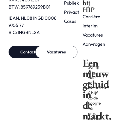
bij
Publiek
BTW: 859769239B01
HIP
Privaat
Carrière
IBAN: NL08 INGB 0008
Cases
9755 77
Interim
BIC: INGBNL2A
Vacatures
Aanvragen
Contact
Vacatures
Een
Schrijf
nieuw
je in
voor
geluid
onze
nieuwsbrief
in
& blijf
op de
de
hoogte
van
markt.
onze
events.