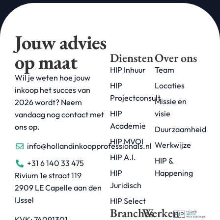
Jouw advies
op maat
Diensten
Over ons
HIP Inhuur
Team
Wil je weten hoe jouw
HIP
Locaties
inkoop het succes van
Projectconsult
Missie en
2026 wordt? Neem
HIP
visie
vandaag nog contact met
Academie
ons op.
Duurzaamheid
HIP MVOI
Werkwijze
info@hollandinkoopprofessionals.nl
HIP A.I.
HIP &
+31 6 140 33 475
HIP
Happening
Rivium 1e straat 119
Juridisch
2909 LE Capelle aan den
IJssel
HIP Select
Branches
Werken
KVK: 74091301