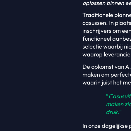
oplossen binnen een
Traditionele plann
casussen. In plaat
inschrijvers om een
functioneel aanbe
selectie waarbij n
waarop leverancie
De opkomst van A.I
maken om perfecte
waarin juist het me
“
Casusuit
maken zic
druk.
“
In onze dagelijkse 