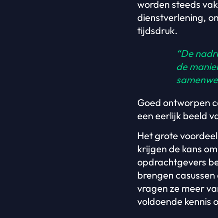
worden steeds vaker
dienstverlening, o
tijdsdruk.
“De nadru
de manier
samenwerk
Goed ontworpen ca
een eerlijk beeld v
Het grote voordeel 
krijgen de kans om
opdrachtgevers be
brengen casussen de
vragen ze meer va
voldoende kennis o