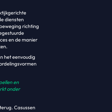
tijkgerichte
de diensten
e beweging richting
iegestuurde
roces en de manier
ken.
en het eenvoudig
oordelingsvormen
pellen en
rkt onder
g terug. Casussen