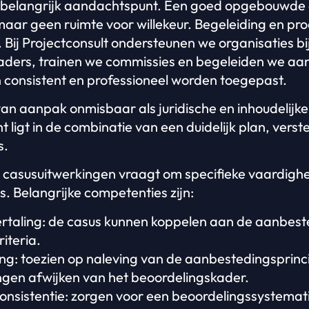
en belangrijk aandachtspunt. Een goed opgebouwde 
aar geen ruimte voor willekeur. Begeleiding en proc
 Bij Projectconsult ondersteunen we organisaties bi
aders, trainen we commissies en begeleiden we a
 consistent en professioneel worden toegepast.
 van aanpak onmisbaar als juridische en inhoudelijk
 ligt in de combinatie van een duidelijk plan, verst
s.
 casusuitwerkingen vraagt om specifieke vaardighe
s. Belangrijke competenties zijn:
vertaling: de casus kunnen koppelen aan de aanbes
iteria.
g: toezien op naleving van de aanbestedingsprin
ngen afwijken van het beoordelingskader.
onsistentie: zorgen voor een beoordelingssystemati