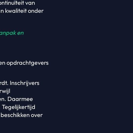
ntinuïteit van
n kwaliteit onder
aanpak en
ven opdrachtgevers
dt. Inschrijvers
wijl
men. Daarmee
Tegelijkertijd
 beschikken over