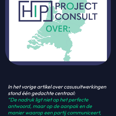
In het vorige artikel over casusuitwerkingen
stond één gedachte centraal:
“De nadruk ligt niet op het perfecte
antwoord, maar op de aanpak en de
manier waarop een partij communiceert,