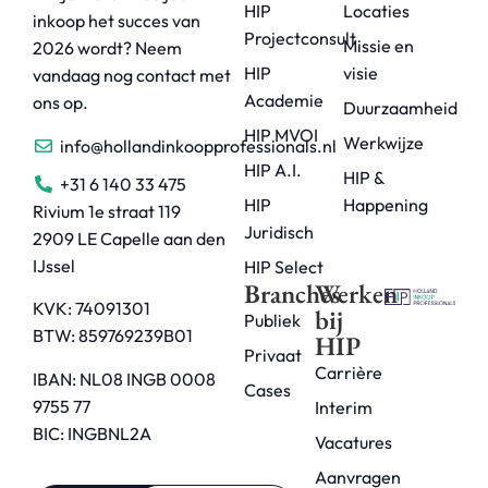
HIP
Locaties
inkoop het succes van
Projectconsult
Missie en
2026 wordt? Neem
HIP
visie
vandaag nog contact met
Academie
ons op.
Duurzaamheid
HIP MVOI
Werkwijze
info@hollandinkoopprofessionals.nl
HIP A.I.
HIP &
+31 6 140 33 475
HIP
Happening
Rivium 1e straat 119
Juridisch
2909 LE Capelle aan den
IJssel
HIP Select
Branches
Werken
KVK: 74091301
bij
Publiek
BTW: 859769239B01
HIP
Privaat
Carrière
IBAN: NL08 INGB 0008
Cases
9755 77
Interim
BIC: INGBNL2A
Vacatures
Aanvragen