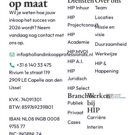
op maat
Diensten
Over ons
HIP Inhuur
Team
Wil je weten hoe jouw
HIP
Locaties
inkoop het succes van
Projectconsult
Missie en
2026 wordt? Neem
HIP
visie
vandaag nog contact met
Academie
ons op.
Duurzaamheid
HIP MVOI
Werkwijze
info@hollandinkoopprofessionals.nl
HIP A.I.
HIP &
+31 6 140 33 475
HIP
Happening
Rivium 1e straat 119
Juridisch
2909 LE Capelle aan den
IJssel
HIP Select
Branches
Werken
KVK: 74091301
bij
Publiek
BTW: 859769239B01
HIP
Privaat
Carrière
IBAN: NL08 INGB 0008
Cases
9755 77
Interim
BIC: INGBNL2A