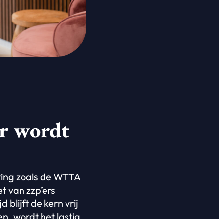
r wordt
ving zoals de WTTA
t van zzp’ers
blijft de kern vrij
n, wordt het lastig