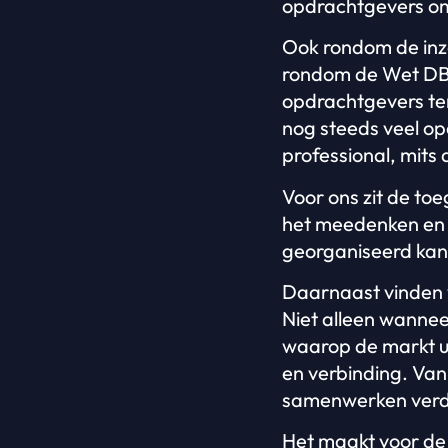
opdrachtgevers om 
Ook rondom de inze
rondom de Wet DBA
opdrachtgevers teru
nog steeds veel op
professional, mits 
Voor ons zit de to
het meedenken en a
georganiseerd kan 
Daarnaast vinden w
Niet alleen wannee
waarop de markt ui
en verbinding. Van 
samenwerken verder
Het maakt voor de m