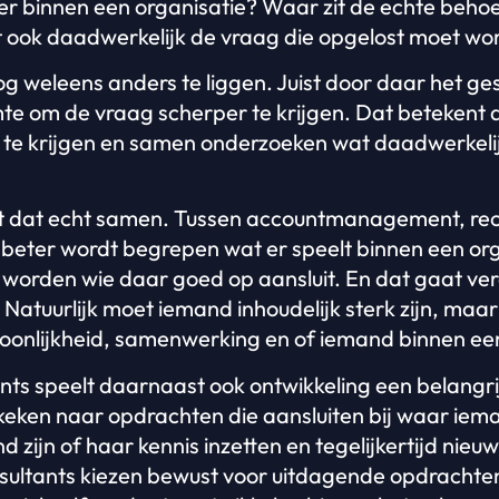
er binnen een organisatie? Waar zit de echte behoe
t ook daadwerkelijk de vraag die opgelost moet w
nog weleens anders te liggen. Juist door daar het g
mte om de vraag scherper te krijgen. Dat betekent
 te krijgen en samen onderzoeken wat daadwerkelij
t dat echt samen. Tussen accountmanagement, rec
 beter wordt begrepen wat er speelt binnen een org
worden wie daar goed op aansluit. En dat gaat ver
 Natuurlijk moet iemand inhoudelijk sterk zijn, maa
rsoonlijkheid, samenwerking en of iemand binnen ee
nts speelt daarnaast ook ontwikkeling een belangrij
keken naar opdrachten die aansluiten bij waar iem
 zijn of haar kennis inzetten en tegelijkertijd nieu
ltants kiezen bewust voor uitdagende opdrachten 