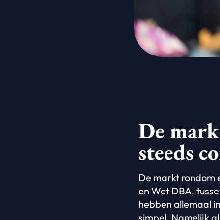
De mark
steeds c
De markt rondom e
en Wet DBA, tussen
hebben allemaal inv
simpel. Namelijk a