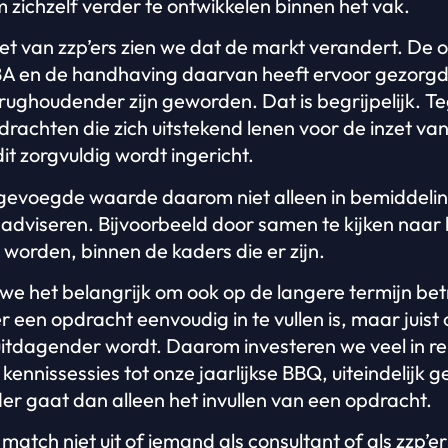
zichzelf verder te ontwikkelen binnen het vak.
t van zzp’ers zien we dat de markt verandert. De 
 en de handhaving daarvan heeft ervoor gezorgd 
ghoudender zijn geworden. Dat is begrijpelijk. Tegel
drachten die zich uitstekend lenen voor de inzet va
dit zorgvuldig wordt ingericht.
egevoegde waarde daarom niet alleen in bemiddeling
dviseren. Bijvoorbeeld door samen te kijken naar h
worden, binnen de kaders die er zijn.
e het belangrijk om ook op de langere termijn betr
r een opdracht eenvoudig in te vullen is, maar jui
tdagender wordt. Daarom investeren we veel in rel
kennissessies tot onze jaarlijkse BBQ, uiteindelijk g
 gaat dan alleen het invullen van een opdracht.
atch niet uit of iemand als consultant of als zzp’e