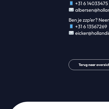
+31 6 14033475
albersen@hollan
Ben je zzp’er? Nee
+31 6 13567269
eicker@hollandi
Terug naar overzic