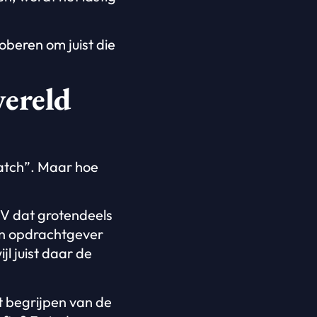
roberen om juist die
wereld
match”. Maar hoe
CV dat grotendeels
en opdrachtgever
jl juist daar de
t begrijpen van de