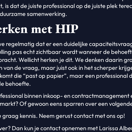
 is dat de juiste professional op de juiste plek tere
n duurzame samenwerking.
rken met HIP
 we regelmatig dat er een duidelijke capaciteitsvraag 
lling pas echt zichtbaar wordt wanneer de behoef
ebracht. Wellicht herken je dit. We denken daarin g
len van de vraag, maar juist ook in het scherper krij
komt die “past op papier”, maar een professional di
de behoefte.
professional binnen inkoop- en contractmanagement
e markt? Of gewoon eens sparren over een volgend
graag kennis. Neem gerust contact met ons op!
ver? Dan kun je contact opnemen met Larissa Alber