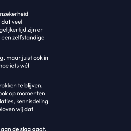
onzekerheid
dat veel
ijkertijd zijn er
n een zelfstandige
, maar juist ook in
oe iets wél
okken te blijven.
st ook op momenten
aties, kennisdeling
eloven wij dat
r aan de slag gaat.