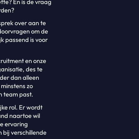
fte? En is de vraag
orden?
esprek over aan te
 doorvragen om de
k passend is voor
ruitment en onze
anisatie, des te
der dan alleen
r minstens zo
n team past.
ke rol. Er wordt
and naartoe wil
we ervaring
bij verschillende