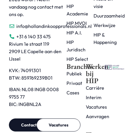
HIP
visie
vandaag nog contact met
Academie
ons op.
Duurzaamheid
HIP MVOI
Werkwijze
info@hollandinkoopprofessionals.nl
HIP A.I.
HIP &
+31 6 140 33 475
HIP
Happening
Rivium 1e straat 119
Juridisch
2909 LE Capelle aan den
IJssel
HIP Select
Branches
Werken
KVK: 74091301
bij
Publiek
BTW: 859769239B01
HIP
Privaat
Carrière
IBAN: NL08 INGB 0008
Cases
9755 77
Interim
BIC: INGBNL2A
Vacatures
Aanvragen
Contact
Vacatures