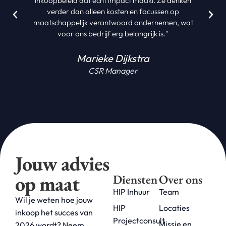
denken
aanbestedingsprocessen was indrukwekkend. Ze
op
zorgden voor overzicht, structuur en haalden het
n, wat
beste uit onze contracten."
Frank Bakker
Operationeel Manager
Jouw advies
op maat
Diensten
Over ons
HIP Inhuur
Team
Wil je weten hoe jouw
HIP
Locaties
inkoop het succes van
Projectconsult
Missie en
2026 wordt? Neem