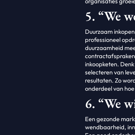
organisaties groei
5. “We w
Duurzaam inkopen i
professioneel opdr
duurzaamheid meet
contractafspraken
inkoopketen. Denk
selecteren van lev
resultaten. Zo wor
onderdeel van hoe
6. “We w
Een gezonde markt
wendbaarheid, innov