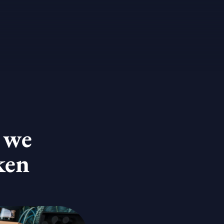
 we
ken