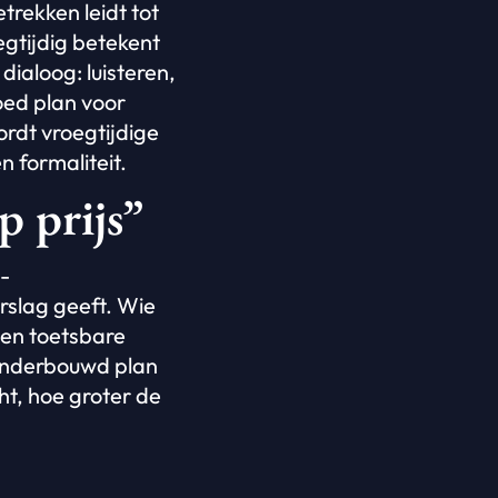
trekken leidt tot
egtijdig betekent
ialoog: luisteren,
oed plan voor
ordt vroegtijdige
 formaliteit.
p prijs”
s-
orslag geeft. Wie
 en toetsbare
 onderbouwd plan
t, hoe groter de