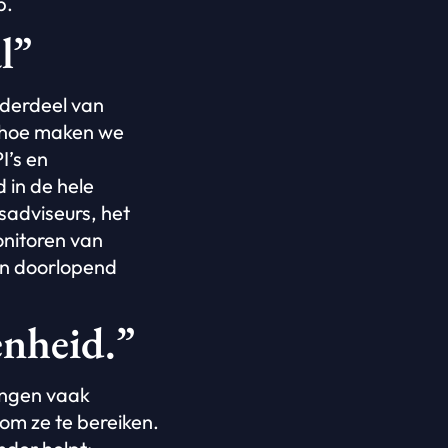
p.
l”
nderdeel van
: hoe maken we
I’s en
 in de hele
adviseurs, het
onitoren van
en doorlopend
nheid.”
engen vaak
 om ze te bereiken.