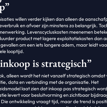
p”
aties willen verder kijken dan alleen de aanschafpr
verbruik en afvoer zijn minstens zo belangrijk. Toc
samenwerking. Levenscycluskosten meenemen betek
duurder product met lagere exploitatiekosten dan 
gevallen om een iets langere adem, maar leidt vaa
ele looptijd.
inkoop is strategisch”
 ook, alleen wordt het niet vanzelf strategisch omda
tie, data en verbinding met de organisatie. Het
dsmodel laat zien dat inkoop pas strategisch wordt
atie levert voor besluitvorming en zichtbaar bijdra
Die ontwikkeling vraagt tijd, maar de trend is posi