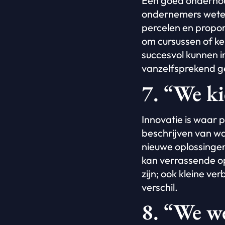
Een goed onderhou
ondernemers weten
percelen en propor
om cursussen of k
succesvol kunnen 
vanzelfsprekend ge
7. “We ki
Innovatie is waar 
beschrijven van wa
nieuwe oplossinge
kan verrassende op
zijn; ook kleine ve
verschil.
8. “We w