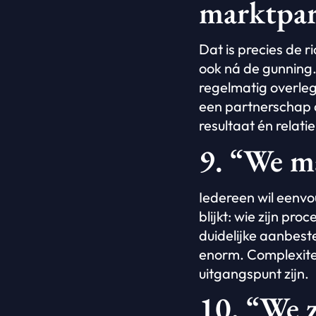
marktpar
Dat is precies de 
ook ná de gunning
regelmatig overleg
een partnerschap d
resultaat én relati
9. “We m
Iedereen wil eenvo
blijkt: wie zijn pr
duidelijke aanbes
enorm. Complexitei
uitgangspunt zijn.
10. “We z