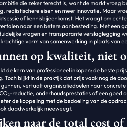
mbitie die zeker terecht is, want de markt vroeg be
g, realistischere eisen en meer innovatie. Maar vro
sessie of kennisbijeenkomst. Het vraagt om echte d
vertalen naar een betere aanbesteding. Met een g
duidelijke vragen en transparante verslaglegging w
krachtige vorm van samenwerking in plaats van een
nnen op kwaliteit, niet o
kt de kern van professioneel inkopen: de beste prij
. Toch blijkt in de praktijk dat prijs vaak nog de do
 gunnen, vertaalt organisatiedoelen naar concrete
n CO₂-reductie, onderhoudsprestaties of een goed
eter de koppeling met de bedoeling van de opdrach
 ook daadwerkelijk meeweegt.
jken naar de total cost of