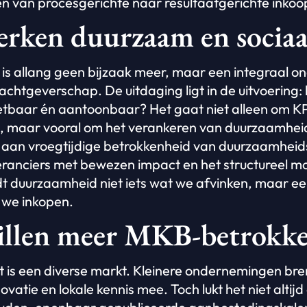
en van procesgerichte naar resultaatgerichte inkoo
erken duurzaam en sociaa
s allang geen bijzaak meer, maar een integraal o
achtgeverschap. De uitdaging ligt in de uitvoering
baar én aantoonbaar? Het gaat niet alleen om KP
, maar vooral om het verankeren van duurzaamheid
 aan vroegtijdige betrokkenheid van duurzaamheids
eranciers met bewezen impact en het structureel m
dt duurzaamheid niet iets wat we afvinken, maar e
 we inkopen.
illen meer MKB-betrokke
 is een diverse markt. Kleinere ondernemingen br
atie en lokale kennis mee. Toch lukt het niet altijd