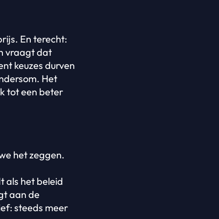
ijs. En terecht:
h vraagt dat
ent keuzes durven
andersom. Het
k tot een beter
t we het zeggen.
 als het beleid
agt aan de
tief: steeds meer