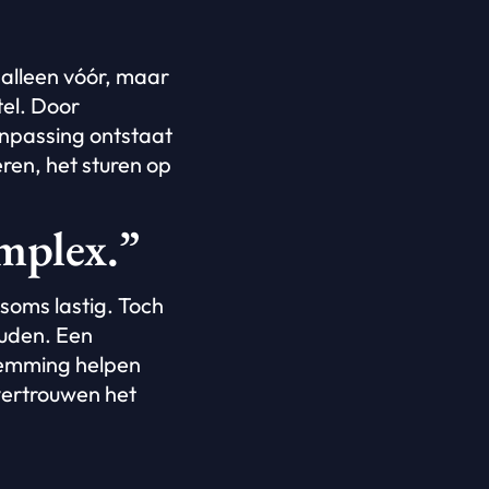
 alleen vóór, maar
el. Door
anpassing ontstaat
ren, het sturen op
mplex.”
soms lastig. Toch
ouden. Een
temming helpen
 vertrouwen het