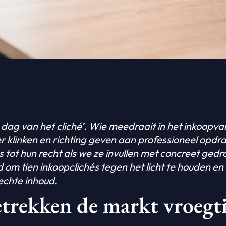
dag van het cliché’. Wie meedraait in het inkoopvak
ker klinken en richting geven aan professioneel opd
tot hun recht als we ze invullen met concreet ged
om tien inkoopclichés tegen het licht te houden en 
echte inhoud.
etrekken de markt vroegti