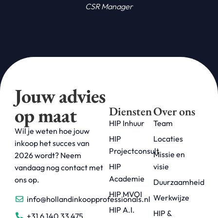
CSR Manager
Jouw advies
op maat
Diensten
Over ons
HIP Inhuur
Team
Wil je weten hoe jouw
HIP
Locaties
inkoop het succes van
Projectconsult
Missie en
2026 wordt? Neem
HIP
visie
vandaag nog contact met
Academie
ons op.
Duurzaamheid
HIP MVOI
Werkwijze
info@hollandinkoopprofessionals.nl
HIP A.I.
HIP &
+31 6 140 33 475