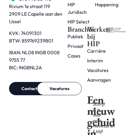
HIP
Happening
Rivium 1e straat 119
Juridisch
2909 LE Capelle aan den
IJssel
HIP Select
Branches
Werken
KVK: 74091301
bij
Publiek
BTW: 859769239B01
HIP
Privaat
Carrière
IBAN: NL08 INGB 0008
Cases
9755 77
Interim
BIC: INGBNL2A
Vacatures
Aanvragen
Contact
Vacatures
Een
Schrijf
nieuw
je in
voor
geluid
onze
nieuwsbrief
in
& blijf