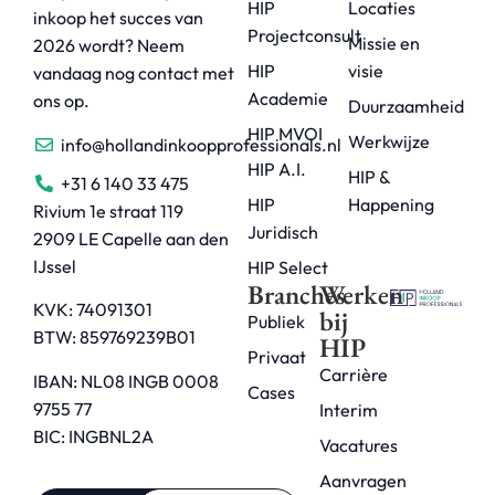
HIP
Locaties
inkoop het succes van
Projectconsult
Missie en
2026 wordt? Neem
HIP
visie
vandaag nog contact met
Academie
ons op.
Duurzaamheid
HIP MVOI
Werkwijze
info@hollandinkoopprofessionals.nl
HIP A.I.
HIP &
+31 6 140 33 475
HIP
Happening
Rivium 1e straat 119
Juridisch
2909 LE Capelle aan den
IJssel
HIP Select
Branches
Werken
KVK: 74091301
bij
Publiek
BTW: 859769239B01
HIP
Privaat
Carrière
IBAN: NL08 INGB 0008
Cases
9755 77
Interim
BIC: INGBNL2A
Vacatures
Aanvragen