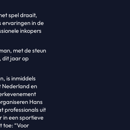
et spel draait,
s ervaringen in de
sionele inkopers
man, met de steun
dit jaar op
n, is inmiddels
it Nederland en
twerkevenement
 organiseren Hans
t professionals uit
r in een sportieve
 toe: “Voor