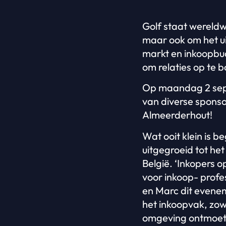
Golf staat wereldwi
maar ook om het uit
markt en inkoopbud
om relaties op te 
Op maandag 2 sep
van diverse sponso
Almeerderhout!
Wat ooit klein is 
uitgegroeid tot he
België. ‘Inkopers 
voor inkoop- profe
en Marc dit eveneme
het inkoopvak, zowe
omgeving ontmoete