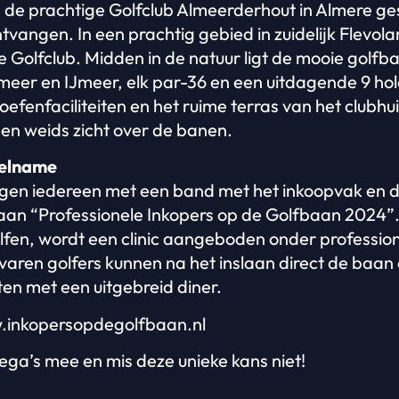
j de prachtige Golfclub Almeerderhout in Almere ges
tvangen. In een prachtig gebied in zuidelijk Flevola
de Golfclub. Midden in de natuur ligt de mooie golfb
eer en IJmeer, elk par-36 en een uitdagende 9 hol
 oefenfaciliteiten en het ruime terras van het clubhu
en weids zicht over de banen.
eelname
en iedereen met een band met het inkoopvak en de j
aan “Professionele Inkopers op de Golfbaan 2024”
lfen, wordt een clinic aangeboden onder professio
aren golfers kunnen na het inslaan direct de baan o
en met een uitgebreid diner.
.inkopersopdegolfbaan.nl
ega’s mee en mis deze unieke kans niet!