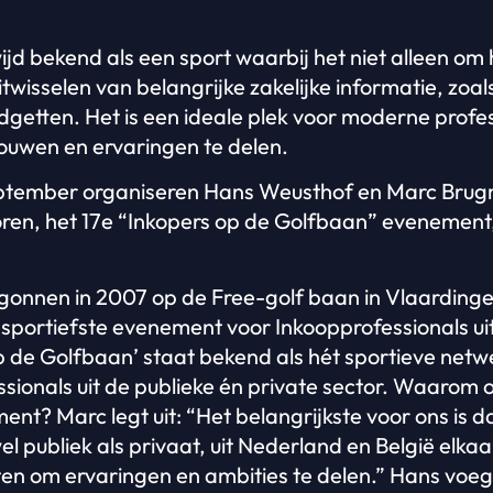
jd bekend als een sport waarbij het niet alleen om h
wisselen van belangrijke zakelijke informatie, zoal
getten. Het is een ideale plek voor moderne profes
bouwen en ervaringen te delen.
tember organiseren Hans Weusthof en Marc Brug
ren, het 17e “Inkopers op de Golfbaan” evenement, 
begonnen in 2007 op de Free-golf baan in Vlaardinge
t sportiefste evenement voor Inkoopprofessionals u
op de Golfbaan’ staat bekend als hét sportieve ne
ssionals uit de publieke én private sector. Waarom
nt? Marc legt uit: “Het belangrijkste voor ons is da
l publiek als privaat, uit Nederland en België elkaa
n om ervaringen en ambities te delen.” Hans voegt