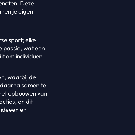
genoten. Deze
nnen je eigen
se sport; elke
e passie, wat een
it om individuen
en, waarbij de
en daarna samen te
r het opbouwen van
cties, en dit
 ideeën en