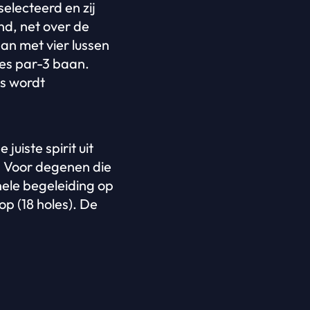
electeerd en zij
nd, net over de
aan met vier lussen
es par-3 baan.
is wordt
uiste spirit uit
. Voor degenen die
nele begeleiding op
p (18 holes). De