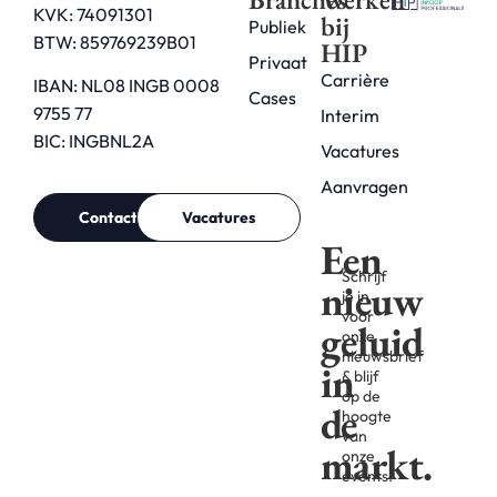
KVK: 74091301
bij
Publiek
BTW: 859769239B01
HIP
Privaat
Carrière
IBAN: NL08 INGB 0008
Cases
9755 77
Interim
BIC: INGBNL2A
Vacatures
Aanvragen
Contact
Vacatures
Een
Schrijf
nieuw
je in
voor
geluid
onze
nieuwsbrief
in
& blijf
op de
de
hoogte
van
markt.
onze
events.