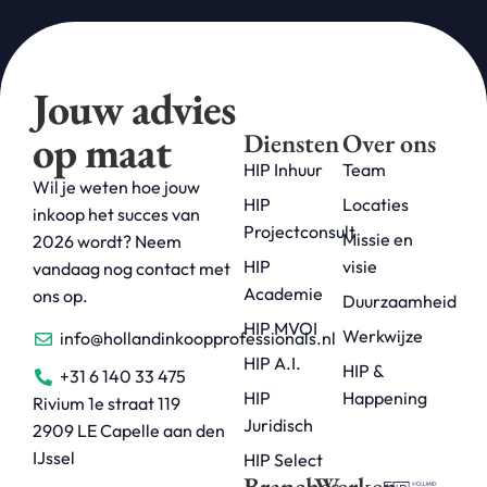
Jouw advies
op maat
Diensten
Over ons
HIP Inhuur
Team
Wil je weten hoe jouw
HIP
Locaties
inkoop het succes van
Projectconsult
Missie en
2026 wordt? Neem
HIP
visie
vandaag nog contact met
Academie
ons op.
Duurzaamheid
HIP MVOI
Werkwijze
info@hollandinkoopprofessionals.nl
HIP A.I.
HIP &
+31 6 140 33 475
HIP
Happening
Rivium 1e straat 119
Juridisch
2909 LE Capelle aan den
IJssel
HIP Select
Branches
Werken