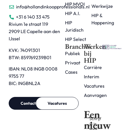
HIP MVOI
Werkwijze
info@hollandinkoopprofessionals.nl
HIP A.I.
HIP &
+31 6 140 33 475
HIP
Happening
Rivium 1e straat 119
Juridisch
2909 LE Capelle aan den
IJssel
HIP Select
Branches
Werken
KVK: 74091301
bij
Publiek
BTW: 859769239B01
HIP
Privaat
Carrière
IBAN: NL08 INGB 0008
Cases
9755 77
Interim
BIC: INGBNL2A
Vacatures
Aanvragen
Contact
Vacatures
Een
Schrijf
nieuw
je in
voor