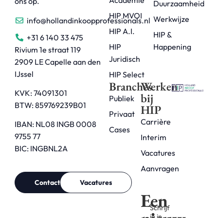
Academie
ons op.
Duurzaamheid
HIP MVOI
Werkwijze
info@hollandinkoopprofessionals.nl
HIP A.I.
HIP &
+31 6 140 33 475
HIP
Happening
Rivium 1e straat 119
Juridisch
2909 LE Capelle aan den
IJssel
HIP Select
Branches
Werken
KVK: 74091301
bij
Publiek
BTW: 859769239B01
HIP
Privaat
Carrière
IBAN: NL08 INGB 0008
Cases
9755 77
Interim
BIC: INGBNL2A
Vacatures
Aanvragen
Contact
Vacatures
Een
Schrijf
je in