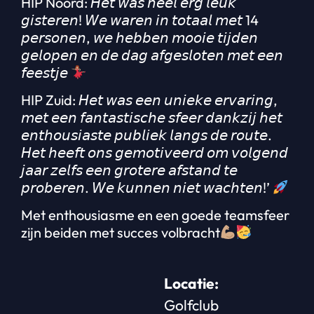
HIP Noord: 𝘏𝘦𝘵 𝘸𝘢𝘴 𝘩𝘦𝘦𝘭 𝘦𝘳𝘨 𝘭𝘦𝘶𝘬
𝘨𝘪𝘴𝘵𝘦𝘳𝘦𝘯! 𝘞𝘦 𝘸𝘢𝘳𝘦𝘯 𝘪𝘯 𝘵𝘰𝘵𝘢𝘢𝘭 𝘮𝘦𝘵 14
𝘱𝘦𝘳𝘴𝘰𝘯𝘦𝘯, 𝘸𝘦 𝘩𝘦𝘣𝘣𝘦𝘯 𝘮𝘰𝘰𝘪𝘦 𝘵𝘪𝘫𝘥𝘦𝘯
𝘨𝘦𝘭𝘰𝘱𝘦𝘯 𝘦𝘯 𝘥𝘦 𝘥𝘢𝘨 𝘢𝘧𝘨𝘦𝘴𝘭𝘰𝘵𝘦𝘯 𝘮𝘦𝘵 𝘦𝘦𝘯
𝘧𝘦𝘦𝘴𝘵𝘫𝘦
HIP Zuid: 𝘏𝘦𝘵 𝘸𝘢𝘴 𝘦𝘦𝘯 𝘶𝘯𝘪𝘦𝘬𝘦 𝘦𝘳𝘷𝘢𝘳𝘪𝘯𝘨,
𝘮𝘦𝘵 𝘦𝘦𝘯 𝘧𝘢𝘯𝘵𝘢𝘴𝘵𝘪𝘴𝘤𝘩𝘦 𝘴𝘧𝘦𝘦𝘳 𝘥𝘢𝘯𝘬𝘻𝘪𝘫 𝘩𝘦𝘵
𝘦𝘯𝘵𝘩𝘰𝘶𝘴𝘪𝘢𝘴𝘵𝘦 𝘱𝘶𝘣𝘭𝘪𝘦𝘬 𝘭𝘢𝘯𝘨𝘴 𝘥𝘦 𝘳𝘰𝘶𝘵𝘦.
𝘏𝘦𝘵 𝘩𝘦𝘦𝘧𝘵 𝘰𝘯𝘴 𝘨𝘦𝘮𝘰𝘵𝘪𝘷𝘦𝘦𝘳𝘥 𝘰𝘮 𝘷𝘰𝘭𝘨𝘦𝘯𝘥
𝘫𝘢𝘢𝘳 𝘻𝘦𝘭𝘧𝘴 𝘦𝘦𝘯 𝘨𝘳𝘰𝘵𝘦𝘳𝘦 𝘢𝘧𝘴𝘵𝘢𝘯𝘥 𝘵𝘦
𝘱𝘳𝘰𝘣𝘦𝘳𝘦𝘯. 𝘞𝘦 𝘬𝘶𝘯𝘯𝘦𝘯 𝘯𝘪𝘦𝘵 𝘸𝘢𝘤𝘩𝘵𝘦𝘯!’
Met enthousiasme en een goede teamsfeer
zijn beiden met succes volbracht
Locatie:
Golfclub