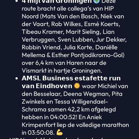
𝟰 𝗺𝗶𝗷𝗹 𝘃𝗮𝗻 𝗚𝗿𝗼𝗻𝗶𝗻𝗴𝗲𝗻
Deze
route bracht alle collega’s van HIP
Noord (Mats Van den Bosch, Niek van
der Vaart, Rob Wilkes, Esmé Koerts,
Tibeau Kramer, Marit Sieling, Lian
Verbruggen, Sven Lubben, Jur Dekker,
Robbin Vriend, Julia Korte, Daniëlle
Mellema & Esther Pontjodikromo-Gol)
over 6,4 km van Haren naar de
Vismarkt in hartje Groningen.
𝗔𝗠𝗦𝗟 𝗕𝘂𝘀𝗶𝗻𝗲𝘀𝘀 𝗲𝘀𝘁𝗮𝗳𝗲𝘁𝘁𝗲 𝗿𝘂𝗻
𝘃𝗮𝗻 𝗘𝗶𝗻𝗱𝗵𝗼𝘃𝗲𝗻
waar Michiel van
den Besselaar, Deena Wegman, Pita
Zwinkels en Tessa Willigendael-
Schrama samen 42,2 km afgelegd
hebben in 04:00:52! En Aniek
Krimpenfort liep de volledige marathon
in 03:50:08.