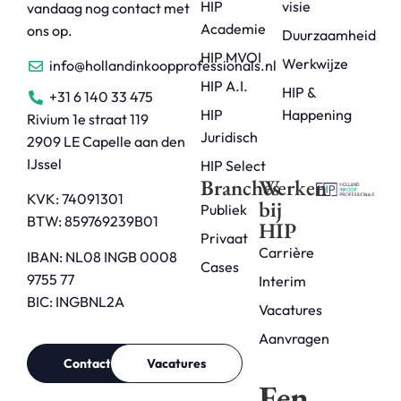
HIP
visie
vandaag nog contact met
Academie
ons op.
Duurzaamheid
HIP MVOI
Werkwijze
info@hollandinkoopprofessionals.nl
HIP A.I.
HIP &
+31 6 140 33 475
HIP
Happening
Rivium 1e straat 119
Juridisch
2909 LE Capelle aan den
IJssel
HIP Select
Branches
Werken
KVK: 74091301
bij
Publiek
BTW: 859769239B01
HIP
Privaat
Carrière
IBAN: NL08 INGB 0008
Cases
9755 77
Interim
BIC: INGBNL2A
Vacatures
Aanvragen
Contact
Vacatures
Een