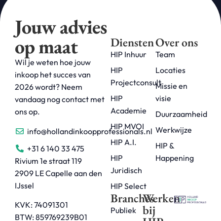
Jouw advies
op maat
Diensten
Over ons
HIP Inhuur
Team
Wil je weten hoe jouw
HIP
Locaties
inkoop het succes van
Projectconsult
Missie en
2026 wordt? Neem
HIP
visie
vandaag nog contact met
Academie
ons op.
Duurzaamheid
HIP MVOI
Werkwijze
info@hollandinkoopprofessionals.nl
HIP A.I.
HIP &
+31 6 140 33 475
HIP
Happening
Rivium 1e straat 119
Juridisch
2909 LE Capelle aan den
IJssel
HIP Select
Branches
Werken
KVK: 74091301
bij
Publiek
BTW: 859769239B01