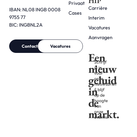
HIP
Privaat
Carrière
IBAN: NL08 INGB 0008
Cases
9755 77
Interim
BIC: INGBNL2A
Vacatures
Aanvragen
Contact
Vacatures
Een
Schrijf
nieuw
je in
voor
geluid
onze
nieuwsbrief
in
& blijf
op de
de
hoogte
van
markt.
onze
events.