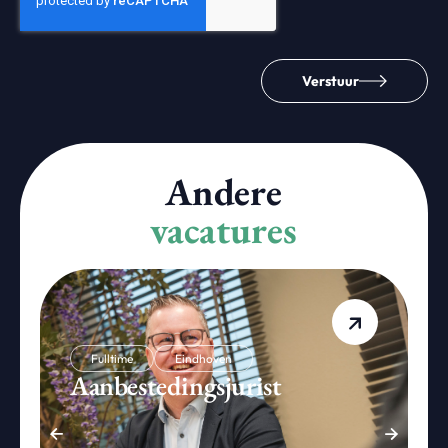
Verstuur
Andere
vacatures
Fulltime
Eindhoven
Aanbestedingsjurist