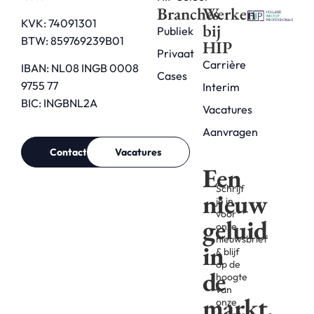
Branches
Werken
KVK: 74091301
bij
Publiek
BTW: 859769239B01
HIP
Privaat
Carrière
IBAN: NL08 INGB 0008
Cases
9755 77
Interim
BIC: INGBNL2A
Vacatures
Aanvragen
Contact
Vacatures
Een
Schrijf
nieuw
je in
voor
geluid
onze
nieuwsbrief
in
& blijf
op de
de
hoogte
van
markt.
onze