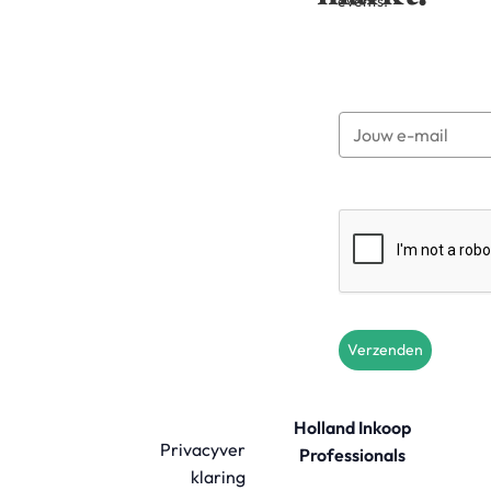
events.
Verzenden
Holland Inkoop
Privacyver
Professionals
klaring