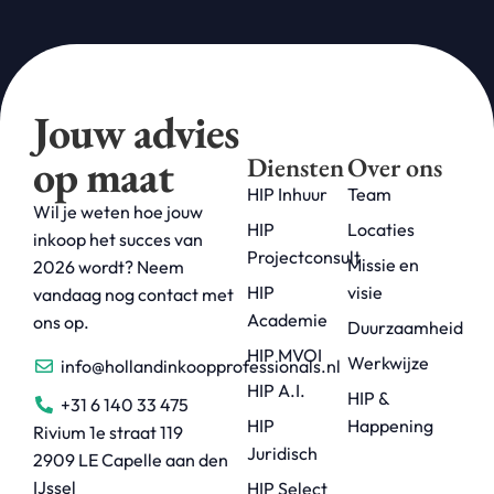
Jouw advies
op maat
Diensten
Over ons
HIP Inhuur
Team
Wil je weten hoe jouw
HIP
Locaties
inkoop het succes van
Projectconsult
Missie en
2026 wordt? Neem
HIP
visie
vandaag nog contact met
Academie
ons op.
Duurzaamheid
HIP MVOI
Werkwijze
info@hollandinkoopprofessionals.nl
HIP A.I.
HIP &
+31 6 140 33 475
HIP
Happening
Rivium 1e straat 119
Juridisch
2909 LE Capelle aan den
IJssel
HIP Select