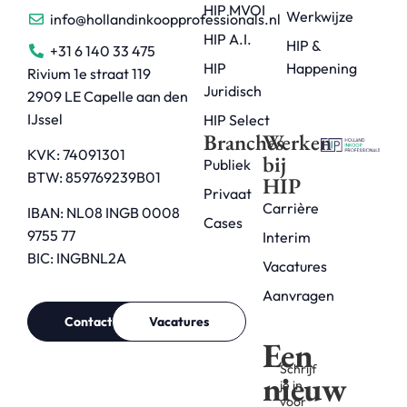
HIP MVOI
Werkwijze
info@hollandinkoopprofessionals.nl
HIP A.I.
HIP &
+31 6 140 33 475
HIP
Happening
Rivium 1e straat 119
Juridisch
2909 LE Capelle aan den
IJssel
HIP Select
Branches
Werken
KVK: 74091301
bij
Publiek
BTW: 859769239B01
HIP
Privaat
Carrière
IBAN: NL08 INGB 0008
Cases
9755 77
Interim
BIC: INGBNL2A
Vacatures
Aanvragen
Contact
Vacatures
Een
Schrijf
nieuw
je in
voor