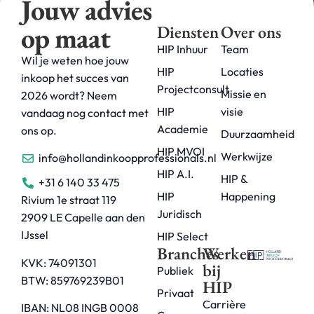
Jouw advies
op maat
Diensten
Over ons
HIP Inhuur
Team
Wil je weten hoe jouw
HIP
Locaties
inkoop het succes van
Projectconsult
Missie en
2026 wordt? Neem
HIP
visie
vandaag nog contact met
Academie
ons op.
Duurzaamheid
HIP MVOI
Werkwijze
info@hollandinkoopprofessionals.nl
HIP A.I.
HIP &
+31 6 140 33 475
HIP
Happening
Rivium 1e straat 119
Juridisch
2909 LE Capelle aan den
IJssel
HIP Select
Branches
Werken
KVK: 74091301
bij
Publiek
BTW: 859769239B01
HIP
Privaat
Carrière
IBAN: NL08 INGB 0008