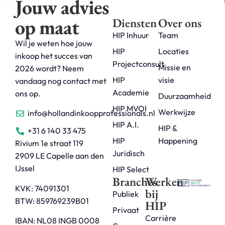
Jouw advies
op maat
Diensten
Over ons
HIP Inhuur
Team
Wil je weten hoe jouw
HIP
Locaties
inkoop het succes van
Projectconsult
Missie en
2026 wordt? Neem
HIP
visie
vandaag nog contact met
Academie
ons op.
Duurzaamheid
HIP MVOI
Werkwijze
info@hollandinkoopprofessionals.nl
HIP A.I.
HIP &
+31 6 140 33 475
HIP
Happening
Rivium 1e straat 119
Juridisch
2909 LE Capelle aan den
IJssel
HIP Select
Branches
Werken
KVK: 74091301
bij
Publiek
BTW: 859769239B01
HIP
Privaat
Carrière
IBAN: NL08 INGB 0008